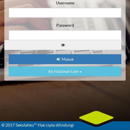
Username
Password
Masuk
Ke Halaman Lain
© 2017 Sekolahku™ Hak cipta dilindungi